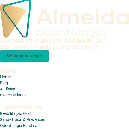
Dentista em Balneário Camboriú
- Drª
Marivane Almeida - CRO/SC 18645
Voltar para o topo
Menu
Home
Blog
A Clínica
Especialidades
Especialidades
Reabilitação Oral
Saúde Bucal & Prevenção
Odontologia Estética