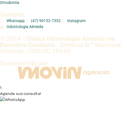
Ortodontia
Contatos
Whatsapp
(47) 99152-7352
Instagram
Odontologia Almeida
© 2024 -
Clínica Odontologia Almeida em
Balneário Camboriú
- Dentista Drª Marivane
Almeida - CRO/SC 18645
Desenvolvido por
1
Agende sua consulta!