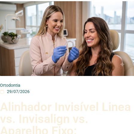
Ortodontia
29/07/2026
Alinhador Invisível Linea
vs. Invisalign vs.
Aparelho Fixo: