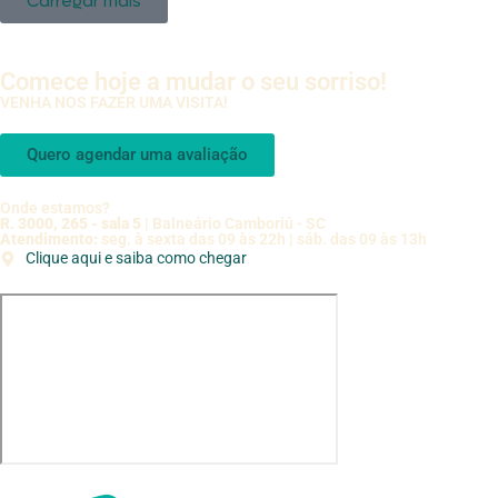
Carregar mais
Comece hoje a mudar o seu sorriso!
VENHA NOS FAZER UMA VISITA!
Quero agendar uma avaliação
Onde estamos?
R. 3000, 265 - sala 5
| Balneário Camboriú - SC
Atendimento:
seg. à sexta das 09 às 22h | sáb. das 09 às 13h
Clique aqui e saiba como chegar