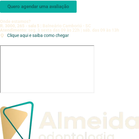
Quero agendar uma avaliação
Onde estamos?
R. 3000, 265 - sala 5
| Balneário Camboriú - SC
Atendimento:
seg. à sexta das 09 às 22h | sáb. das 09 às 13h
Clique aqui e saiba como chegar