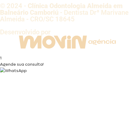
© 2024 -
Clínica Odontologia Almeida em
Balneário Camboriú
- Dentista Drª Marivane
Almeida - CRO/SC 18645
Desenvolvido por
1
Agende sua consulta!