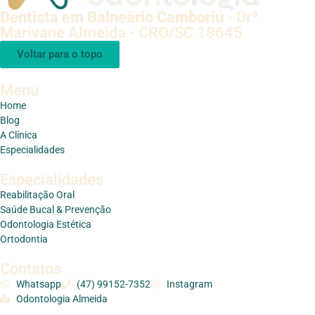
Dentista em Balneário Camboriú
- Drª
Marivane Almeida - CRO/SC 18645
Voltar para o topo
Menu
Home
Blog
A Clínica
Especialidades
Especialidades
Reabilitação Oral
Saúde Bucal & Prevenção
Odontologia Estética
Ortodontia
Contatos
Whatsapp
(47) 99152-7352
Instagram
Odontologia Almeida