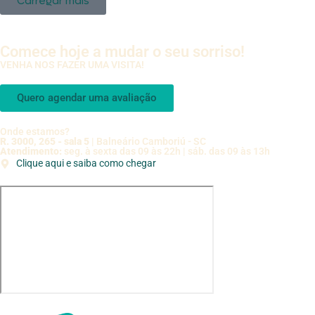
Carregar mais
Comece hoje a mudar o seu sorriso!
VENHA NOS FAZER UMA VISITA!
Quero agendar uma avaliação
Onde estamos?
R. 3000, 265 - sala 5
| Balneário Camboriú - SC
Atendimento:
seg. à sexta das 09 às 22h | sáb. das 09 às 13h
Clique aqui e saiba como chegar