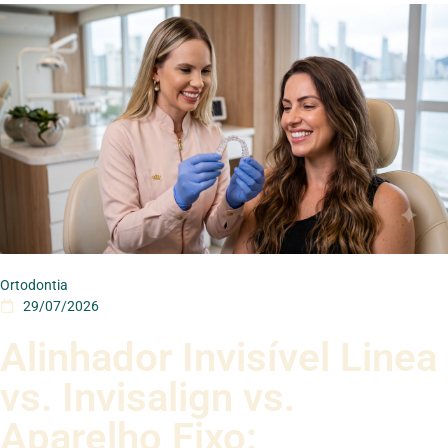
Ortodontia
29/07/2026
Alinhador Invisível Linea
vs. Invisalign vs.
Aparelho Fixo: