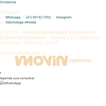
Ortodontia
Contatos
Whatsapp
(47) 99152-7352
Instagram
Odontologia Almeida
© 2024 -
Clínica Odontologia Almeida em
Balneário Camboriú
- Dentista Drª Marivane
Almeida - CRO/SC 18645
Desenvolvido por
1
Agende sua consulta!