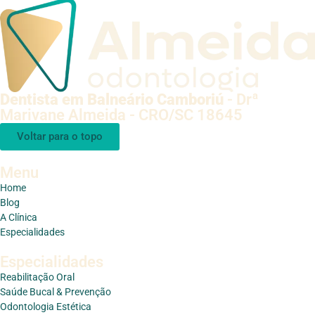
Dentista em Balneário Camboriú
- Drª
Marivane Almeida - CRO/SC 18645
Voltar para o topo
Menu
Home
Blog
A Clínica
Especialidades
Especialidades
Reabilitação Oral
Saúde Bucal & Prevenção
Odontologia Estética