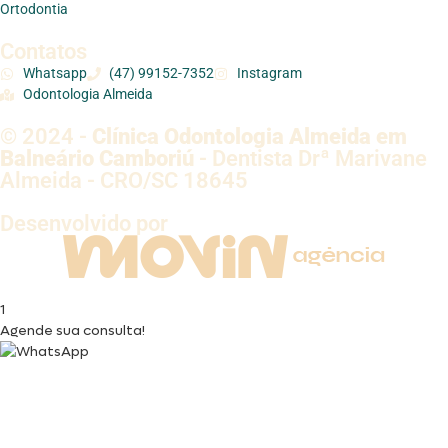
Ortodontia
Contatos
Whatsapp
(47) 99152-7352
Instagram
Odontologia Almeida
© 2024 -
Clínica Odontologia Almeida em
Balneário Camboriú
- Dentista Drª Marivane
Almeida - CRO/SC 18645
Desenvolvido por
1
Agende sua consulta!