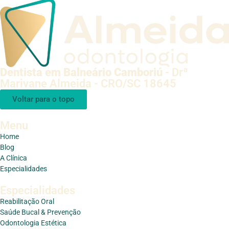
Dentista em Balneário Camboriú
- Drª
Marivane Almeida - CRO/SC 18645
Voltar para o topo
Menu
Home
Blog
A Clínica
Especialidades
Especialidades
Reabilitação Oral
Saúde Bucal & Prevenção
Odontologia Estética