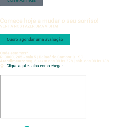
Carregar mais
Comece hoje a mudar o seu sorriso!
VENHA NOS FAZER UMA VISITA!
Quero agendar uma avaliação
Onde estamos?
R. 3000, 265 - sala 5
| Balneário Camboriú - SC
Atendimento:
seg. à sexta das 09 às 22h | sáb. das 09 às 13h
Clique aqui e saiba como chegar