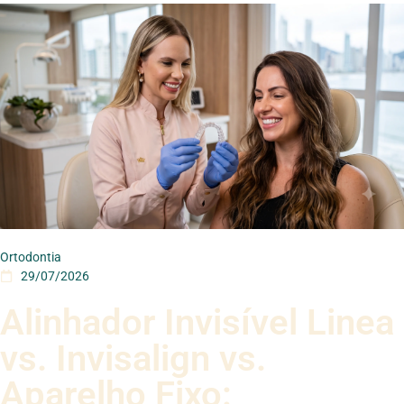
Ortodontia
29/07/2026
Alinhador Invisível Linea
vs. Invisalign vs.
Aparelho Fixo: