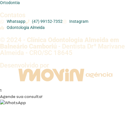
Ortodontia
Contatos
Whatsapp
(47) 99152-7352
Instagram
Odontologia Almeida
© 2024 -
Clínica Odontologia Almeida em
Balneário Camboriú
- Dentista Drª Marivane
Almeida - CRO/SC 18645
Desenvolvido por
1
Agende sua consulta!