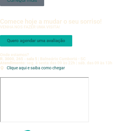
Carregar mais
Comece hoje a mudar o seu sorriso!
VENHA NOS FAZER UMA VISITA!
Quero agendar uma avaliação
Onde estamos?
R. 3000, 265 - sala 5
| Balneário Camboriú - SC
Atendimento:
seg. à sexta das 09 às 22h | sáb. das 09 às 13h
Clique aqui e saiba como chegar