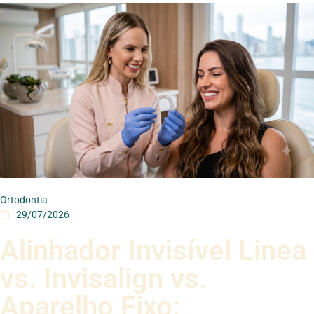
Ortodontia
29/07/2026
Alinhador Invisível Linea
vs. Invisalign vs.
Aparelho Fixo: