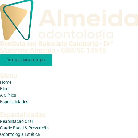
Dentista em Balneário Camboriú
- Drª
Marivane Almeida - CRO/SC 18645
Voltar para o topo
Menu
Home
Blog
A Clínica
Especialidades
Especialidades
Reabilitação Oral
Saúde Bucal & Prevenção
Odontologia Estética