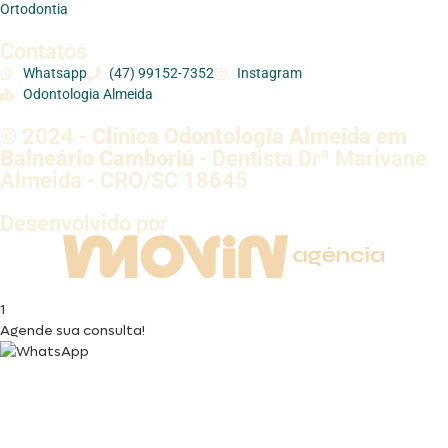
Ortodontia
Contatos
Whatsapp
(47) 99152-7352
Instagram
Odontologia Almeida
© 2024 -
Clínica Odontologia Almeida em
Balneário Camboriú
- Dentista Drª Marivane
Almeida - CRO/SC 18645
Desenvolvido por
1
Agende sua consulta!