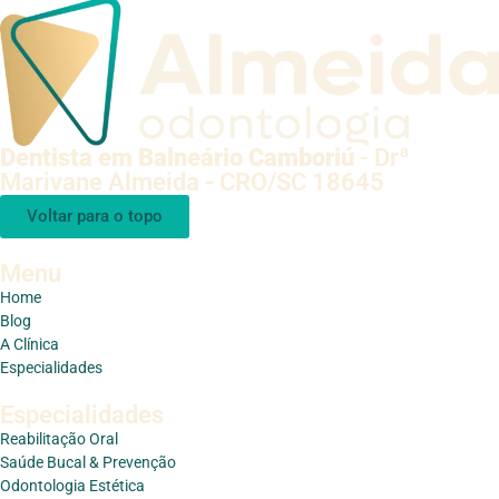
Dentista em Balneário Camboriú
- Drª
Marivane Almeida - CRO/SC 18645
Voltar para o topo
Menu
Home
Blog
A Clínica
Especialidades
Especialidades
Reabilitação Oral
Saúde Bucal & Prevenção
Odontologia Estética