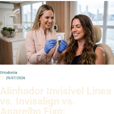
Ortodontia
29/07/2026
Alinhador Invisível Linea
vs. Invisalign vs.
Aparelho Fixo: