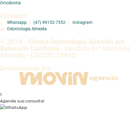
Ortodontia
Contatos
Whatsapp
(47) 99152-7352
Instagram
Odontologia Almeida
© 2024 -
Clínica Odontologia Almeida em
Balneário Camboriú
- Dentista Drª Marivane
Almeida - CRO/SC 18645
Desenvolvido por
1
Agende sua consulta!