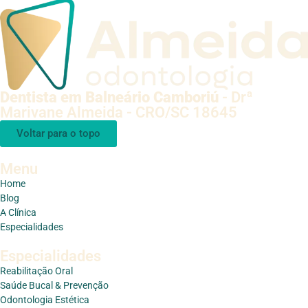
Dentista em Balneário Camboriú
- Drª
Marivane Almeida - CRO/SC 18645
Voltar para o topo
Menu
Home
Blog
A Clínica
Especialidades
Especialidades
Reabilitação Oral
Saúde Bucal & Prevenção
Odontologia Estética