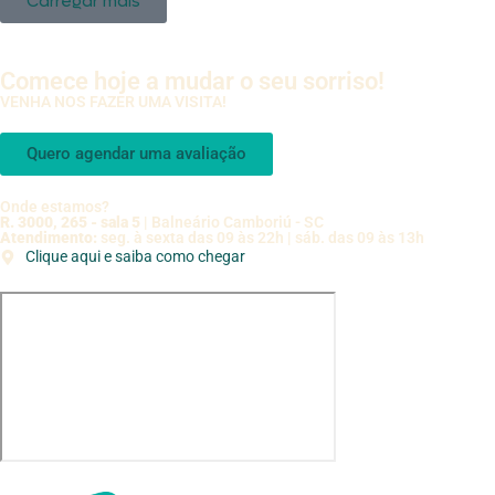
Carregar mais
Comece hoje a mudar o seu sorriso!
VENHA NOS FAZER UMA VISITA!
Quero agendar uma avaliação
Onde estamos?
R. 3000, 265 - sala 5
| Balneário Camboriú - SC
Atendimento:
seg. à sexta das 09 às 22h | sáb. das 09 às 13h
Clique aqui e saiba como chegar