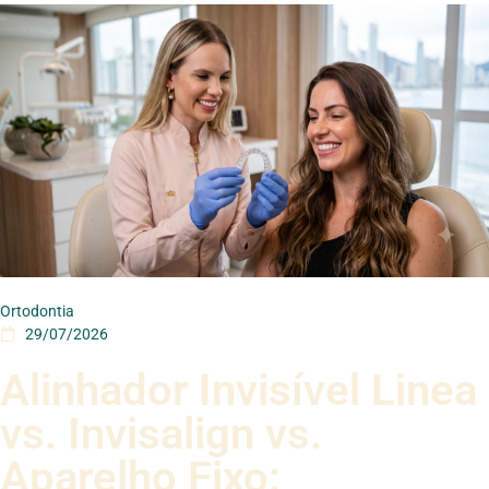
Ortodontia
29/07/2026
Alinhador Invisível Linea
vs. Invisalign vs.
Aparelho Fixo: