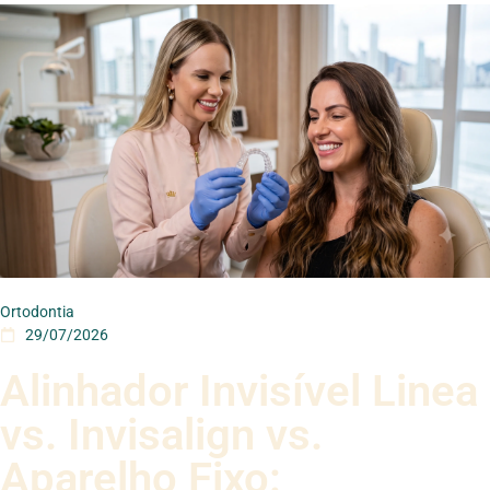
Ortodontia
29/07/2026
Alinhador Invisível Linea
vs. Invisalign vs.
Aparelho Fixo: