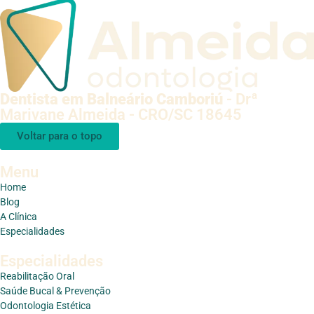
Dentista em Balneário Camboriú
- Drª
Marivane Almeida - CRO/SC 18645
Voltar para o topo
Menu
Home
Blog
A Clínica
Especialidades
Especialidades
Reabilitação Oral
Saúde Bucal & Prevenção
Odontologia Estética