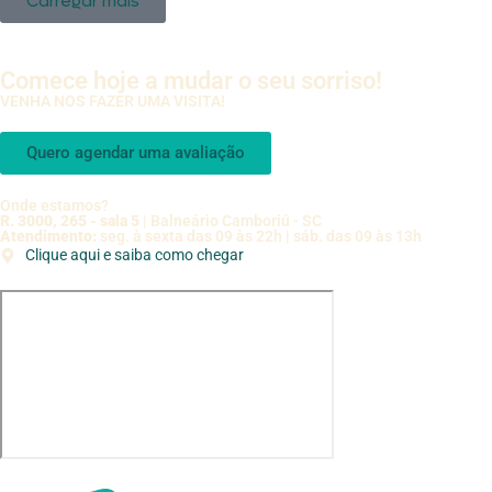
Carregar mais
Comece hoje a mudar o seu sorriso!
VENHA NOS FAZER UMA VISITA!
Quero agendar uma avaliação
Onde estamos?
R. 3000, 265 - sala 5
| Balneário Camboriú - SC
Atendimento:
seg. à sexta das 09 às 22h | sáb. das 09 às 13h
Clique aqui e saiba como chegar