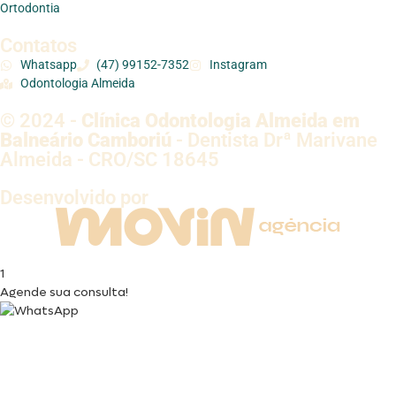
Ortodontia
Contatos
Whatsapp
(47) 99152-7352
Instagram
Odontologia Almeida
© 2024 -
Clínica Odontologia Almeida em
Balneário Camboriú
- Dentista Drª Marivane
Almeida - CRO/SC 18645
Desenvolvido por
1
Agende sua consulta!