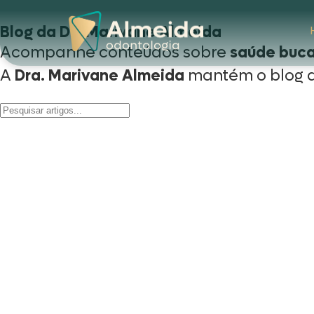
Blog da Drª Marivane Almeida
Acompanhe conteúdos sobre
saúde buca
A
Dra. Marivane
Almeida
mantém o blog d