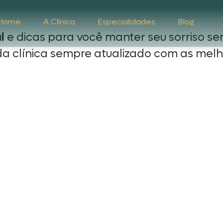
Home
A Clínica
Especialidades
Blog
l
e dicas para você manter seu sorriso se
a clínica sempre atualizado com as melh