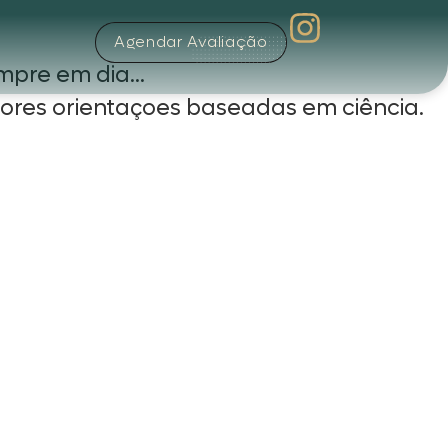
Agendar Avaliação
mpre em dia...
ores orientaçoes baseadas em ciência.